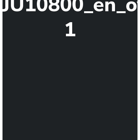
JU10800_en_o
1