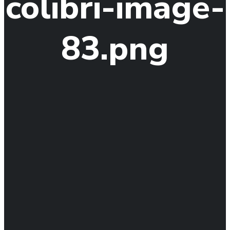
colibri-image-
83.png